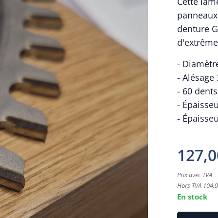
Cette lam
panneaux 
denture G
d'extrême
- Diamèt
- Alésage
- 60 dent
- Épaisse
- Épaisse
127,0
Prix avec TVA
Hors TVA 104,9
En stock