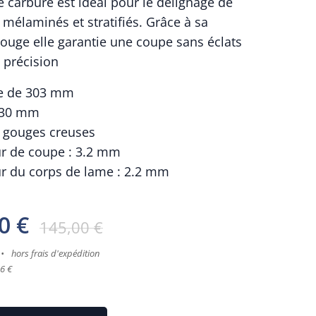
e carbure est idéal pour le délignage de
mélaminés et stratifiés. Grâce à sa
ouge elle garantie une coupe sans éclats
 précision
re de 303 mm
 30 mm
s gouges creuses
ur de coupe : 3.2 mm
ur du corps de lame : 2.2 mm
0
€
145,00
€
hors frais d'expédition
6 €