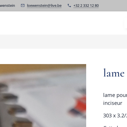
wenstein
loewenstein@live.be
+32 2 332 12 80
lame 
lame pour
inciseur
303 x 3.2