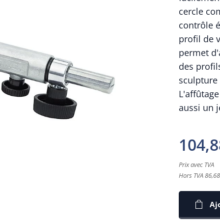
cercle co
contrôle 
profil de 
permet d'a
des profi
sculpture
L'affûtage
aussi un j
104,8
Prix avec TVA
Hors TVA 86,68
Aj