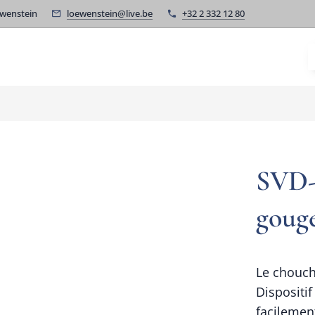
wenstein
loewenstein@live.be
+32 2 332 12 80
SVD-1
gou
Le chouch
Dispositi
facilemen